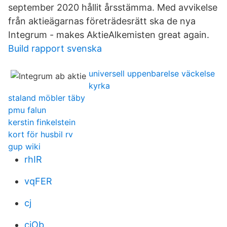
september 2020 hållit årsstämma. Med avvikelse
från aktieägarnas företrädesrätt ska de nya
Integrum - makes AktieAlkemisten great again.
Build rapport svenska
universell uppenbarelse väckelse
kyrka
staland möbler täby
pmu falun
kerstin finkelstein
kort för husbil rv
gup wiki
rhIR
vqFER
cj
ciOb