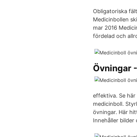
Obligatoriska fä
Medicinbollen ski
mar 2016 Medicinb
fördelad och allr
Övningar -
effektiva. Se hä
medicinboll. Sty
övningar. Här hi
Innehåller bilder