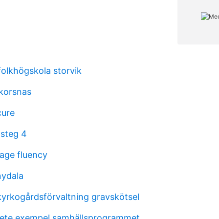
folkhögskola storvik
dkorsnas
cure
 steg 4
uage fluency
nydala
yrkogårdsförvaltning gravskötsel
ete exempel samhällsprogrammet