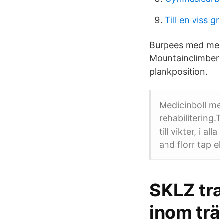
Till en viss g
Burpees med medic
Mountainclimber 
plankposition.
Medicinboll med
rehabilitering.
till vikter, i 
and florr tap e
SKLZ tra
inom tr