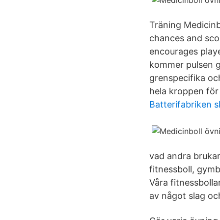
Träning Medicinb
chances and scor
encourages playe
kommer pulsen gå
grenspecifika oc
hela kroppen för 
Batterifabriken s
vad andra brukar
fitnessboll, gymb
Våra fitnessboll
av något slag och