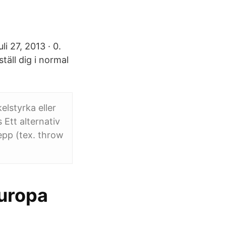
i 27, 2013 · 0.
äll dig i normal
elstyrka eller
s Ett alternativ
repp (tex. throw
Europa