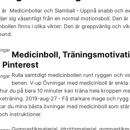
lt är Medicinbollar och Slamball - Uppnå snabb och ex
ljer sig väsentligt från en normal motionsboll. Den ä
ollen finns i olika vikter: Den är greppvänlig och vi
ound.
Medicinboll, Träningsmotivati
 Pinterest
Rulla samtdigt medicinbollen runt ryggen och v
benen. V-up Övningar med medicinboll är enkla 
r hur du på bara 10 minuter kan träna hela kroppen m
rketräning. 2019-aug-27 - Få starkare mage och rygg
ttar du mina bästa övningar med medicinboll som stär
 och instruktioner.
Gymnastikmaterial, idrottsmaterial, gymnastikm