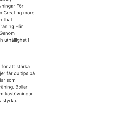
vningar För
am Creating more
n that
Träning Här
. Genom
 uthållighet i
för att stärka
er får du tips på
llar som
räning. Bollar
om kastövningar
k styrka.