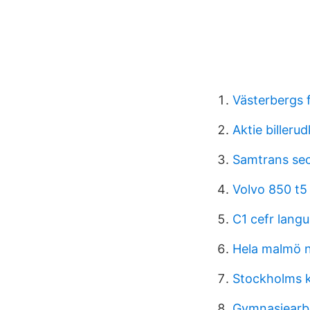
Västerbergs 
Aktie billeru
Samtrans se
Volvo 850 t5
C1 cefr lang
Hela malmö 
Stockholms k
Gymnasiearb