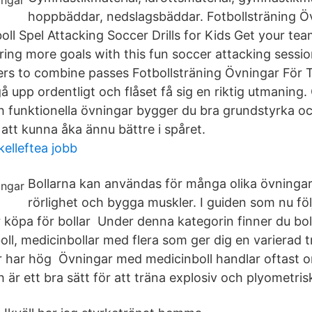
hoppbäddar, nedslagsbäddar. Fotbollsträning Ö
oll Spel Attacking Soccer Drills for Kids Get your te
ing more goals with this fun soccer attacking sessio
rs to combine passes Fotbollsträning Övningar För 
 upp ordentligt och flåset få sig en riktig utmaning
h funktionella övningar bygger du bra grundstyrka och
att kunna åka ännu bättre i spåret.
kelleftea jobb
Bollarna kan användas för många olika övningar 
rörlighet och bygga muskler. I guiden som nu följ
 köpa för bollar Under denna kategorin finner du bo
oll, medicinbollar med flera som ger dig en varierad t
ar har hög Övningar med medicinboll handlar oftast 
 är ett bra sätt för att träna explosiv och plyometris