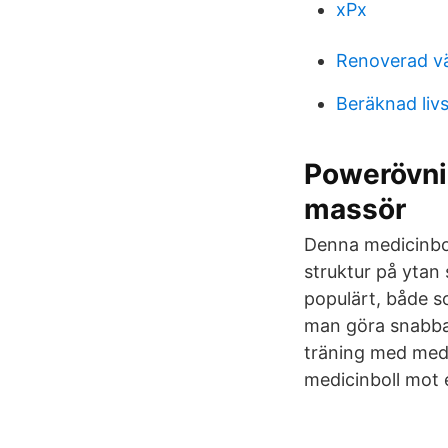
xPx
Renoverad vä
Beräknad liv
Powerövni
massör
Denna medicinboll
struktur på ytan 
populärt, både 
man göra snabba 
träning med medi
medicinboll mot 