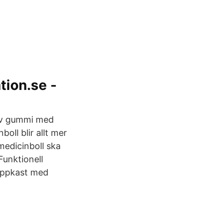
ion.se -
l av gummi med
oll blir allt mer
edicinboll ska
unktionell
 Uppkast med