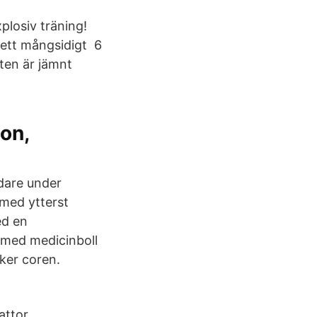
plosiv träning!
r ett mångsidigt 6
kten är jämnt
on,
idare under
med ytterst
ed en
 med medicinboll
ker coren.
attor,