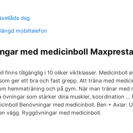
xellåda dsg
slängd mobiltelefon
ngar med medicinboll Maxprestat
 finns tillgänglig i 10 oliker viktklasser. Medicinbol
som ger ett bra och fast grepp. Att träna med medicinb
som hemmaträning och på gym. När man tränar med m
övningar som stärker dina muskler, koordination … F
cinboll Benövningar med medicinboll. Ben + Axlar:
en vägg. Ryggövningar med medicinboll.