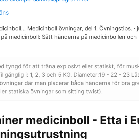
räns
inboll… Medicinboll övningar, del 1. Övningstips. · jul
på medicinboll: Sätt händerna på medicinbollen och st
 tyngd för att träna explosivt eller statiskt, för musk
Tillgänglig i: 1, 2, 3 och 5 KG. Diameter:19 - 22 - 23 Lä
alla övningar där man placerar båda händerna för bra g
ller statiska övningar som sitting twist).
iner medicinboll - Etta i 
äningsutrustning