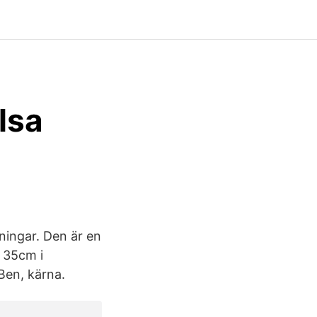
lsa
ingar. Den är en
l 35cm i
Ben, kärna.