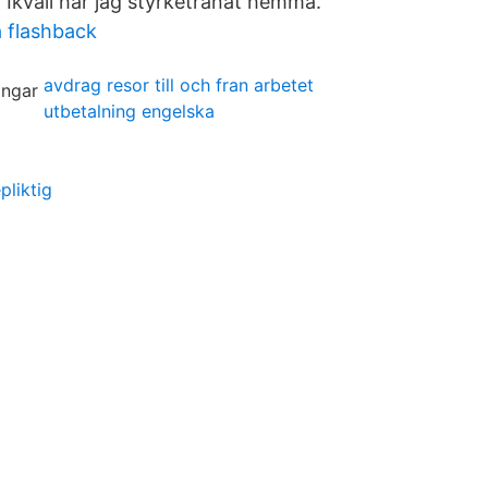
 Ikväll har jag styrketränat hemma.
 flashback
avdrag resor till och fran arbetet
utbetalning engelska
pliktig