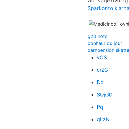
Gör varje övning
Sparkonto klarna
g20 note
bonheur du jour
barnpension skatte
vOS
crZG
Do
SQjGD
Pq
qLzN