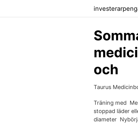
investerarpeng
Somma
medici
och
Taurus Medicinbo
Träning med Medi
stoppad läder ell
diameter Nybörja