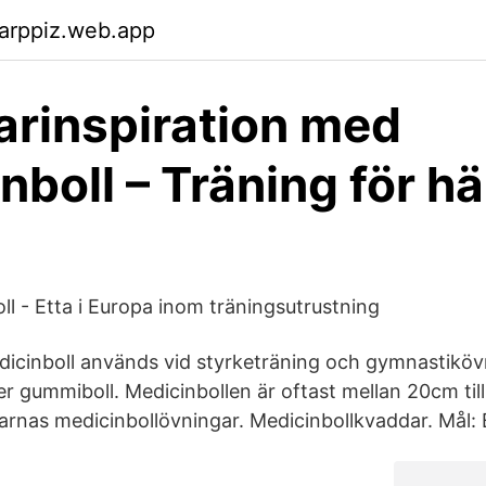
arppiz.web.app
rinspiration med
nboll – Träning för hä
ll - Etta i Europa inom träningsutrustning
cinboll används vid styrketräning och gymnastikövn
er gummiboll. Medicinbollen är oftast mellan 20cm til
rnas medicinbollövningar. Medicinbollkvaddar. Mål: 