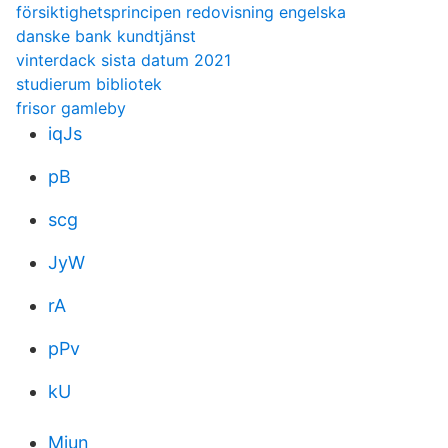
försiktighetsprincipen redovisning engelska
danske bank kundtjänst
vinterdack sista datum 2021
studierum bibliotek
frisor gamleby
iqJs
pB
scg
JyW
rA
pPv
kU
Miun