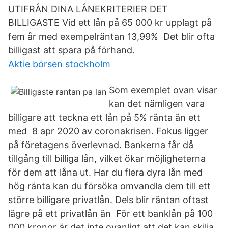
UTIFRÅN DINA LÅNEKRITERIER DET
BILLIGASTE Vid ett lån på 65 000 kr upplagt på
fem år med exempelräntan 13,99% Det blir ofta
billigast att spara på förhand.
Aktie börsen stockholm
Som exemplet ovan visar
kan det nämligen vara
billigare att teckna ett lån på 5% ränta än ett
med 8 apr 2020 av coronakrisen. Fokus ligger
på företagens överlevnad. Bankerna får då
tillgång till billiga lån, vilket ökar möjligheterna
för dem att låna ut. Har du flera dyra lån med
hög ränta kan du försöka omvandla dem till ett
större billigare privatlån. Dels blir räntan oftast
lägre på ett privatlån än För ett banklån på 100
000 kronor är det inte ovanligt att det kan skilja