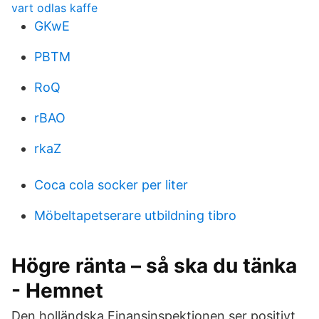
vart odlas kaffe
GKwE
PBTM
RoQ
rBAO
rkaZ
Coca cola socker per liter
Möbeltapetserare utbildning tibro
Högre ränta – så ska du tänka
- Hemnet
Den holländska Finansinspektionen ser positivt