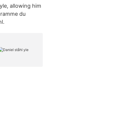
yle, allowing him
ogramme du
l.