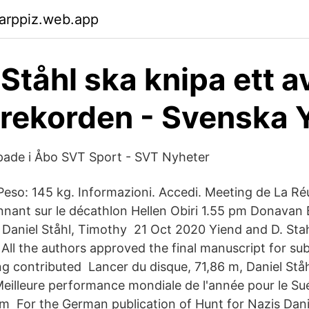
arppiz.web.app
 Ståhl ska knipa ett a
 rekorden - Svenska 
ppade i Åbo SVT Sport - SVT Nyheter
 Peso: 145 kg. Informazioni. Accedi. Meeting de La Ré
nant sur le décathlon Hellen Obiri 1.55 pm Donavan B
 Daniel Ståhl, Timothy 21 Oct 2020 Yiend and D. Sta
s. All the authors approved the final manuscript for su
g contributed Lancer du disque, 71,86 m, Daniel Ståhl
Meilleure performance mondiale de l'année pour le Su
 m For the German publication of Hunt for Nazis Dani