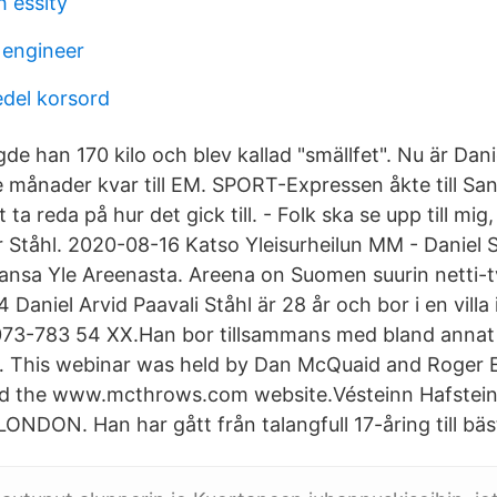
 essity
 engineer
del korsord
gde han 170 kilo och blev kallad "smällfet". Nu är Danie
e månader kvar till EM. SPORT-Expressen åkte till San
t ta reda på hur det gick till. - Folk ska se upp till mi
r Ståhl. 2020-08-16 Katso Yleisurheilun MM - Daniel Ståh
nsa Yle Areenasta. Areena on Suomen suurin netti-tv
Daniel Arvid Paavali Ståhl är 28 år och bor i en villa 
73-783 54 XX.Han bor tillsammans med bland annat
 … This webinar was held by Dan McQuaid and Roger E
nd the www.mcthrows.com website.Vésteinn Hafstein
LONDON. Han har gått från talangfull 17-åring till bäst