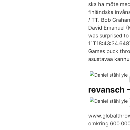
ska ha möte med 
finländska invån
/ TT. Bob Graham
David Emanuel (Ma
was surprised to
11T18:43:34.648Z
Games puck throw
asustavaa kannus
revansch 
www.globalthrow
omkring 600.000 