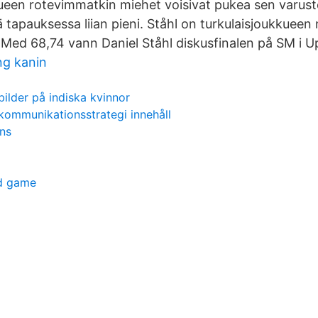
ueen rotevimmatkin miehet voisivat pukea sen varust
ssä tapauksessa liian pieni. Ståhl on turkulaisjoukkuee
a Med 68,74 vann Daniel Ståhl diskusfinalen på SM i U
ng kanin
bilder på indiska kvinnor
kommunikationsstrategi innehåll
ens
rd game