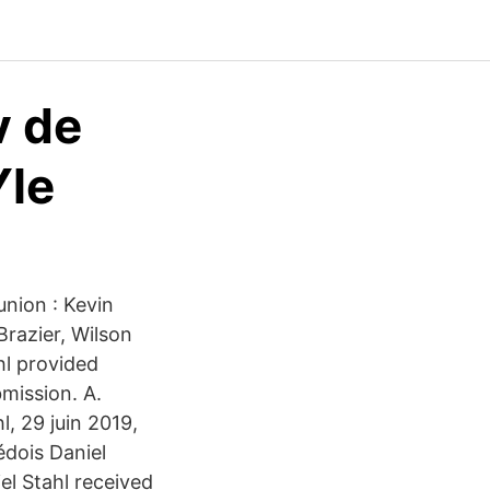
v de
Yle
union : Kevin
razier, Wilson
hl provided
bmission. A.
, 29 juin 2019,
édois Daniel
el Stahl received