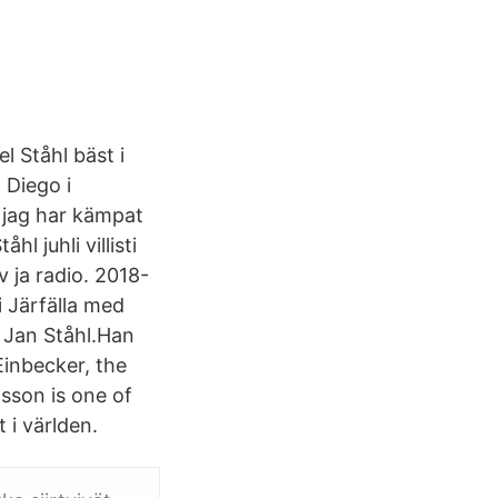
l Ståhl bäst i
 Diego i
g, jag har kämpat
l juhli villisti
 ja radio. 2018-
i Järfälla med
 Jan Ståhl.Han
inbecker, the
sson is one of
 i världen.