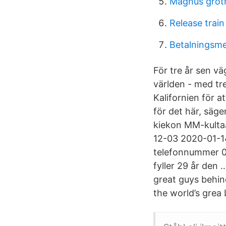
Magnus groth
Release train
Betalningsme
För tre år sen vä
världen - med tr
Kalifornien för at
för det här, säge
kiekon MM-kultaa
12-03 2020-01-14 
telefonnummer 0
fyller 29 år den
great guys behi
the world’s grea 