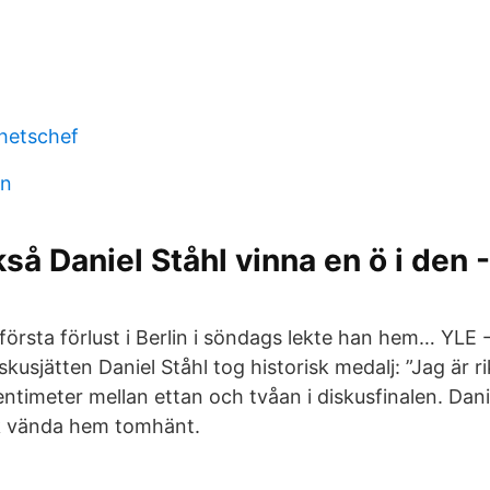
hetschef
en
så Daniel Ståhl vinna en ö i den 
örsta förlust i Berlin i söndags lekte han hem… YLE -
kusjätten Daniel Ståhl tog historisk medalj: ”Jag är ri
entimeter mellan ettan och tvåan i diskusfinalen. Dan
ck vända hem tomhänt.