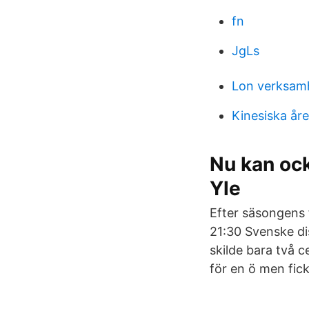
fn
JgLs
Lon verksam
Kinesiska år
Nu kan ock
Yle
Efter säsongens f
21:30 Svenske dis
skilde bara två c
för en ö men fi