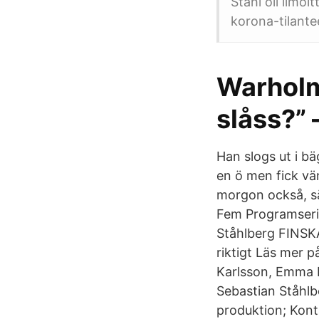
Ståhl oli ilmoi
korona-tilant
Warholms
slåss?” 
Han slogs ut i bä
en ö men fick vä
morgon också, säg
Fem Programser
Ståhlberg FINSKA
riktigt Läs mer 
Karlsson, Emma L
Sebastian Ståhlbe
produktion; Kont