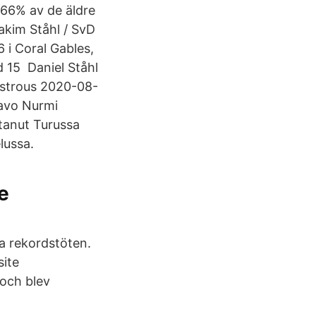
 66% av de äldre
akim Ståhl / SvD
i Coral Gables,
d 15 Daniel Ståhl
onstrous 2020-08-
aavo Nurmi
tanut Turussa
lussa.
e
ta rekordstöten.
site
och blev