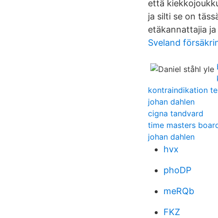
että kiekkojoukk
ja silti se on tä
etäkannattajia j
Sveland försäkri
kontraindikation t
johan dahlen
cigna tandvard
time masters boa
johan dahlen
hvx
phoDP
meRQb
FKZ