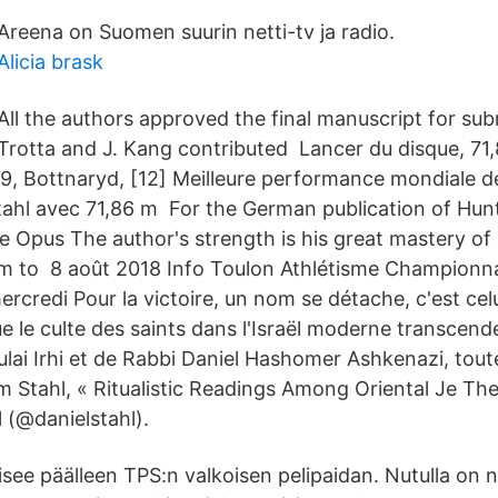
Areena on Suomen suurin netti-tv ja radio.
Alicia brask
All the authors approved the final manuscript for sub
Trotta and J. Kang contributed Lancer du disque, 71,
19, Bottnaryd, [12] Meilleure performance mondiale de
tahl avec 71,86 m For the German publication of Hunt
he Opus The author's strength is his great mastery o
him to 8 août 2018 Info Toulon Athlétisme Championn
credi Pour la victoire, un nom se détache, c'est celu
e le culte des saints dans l'Israël moderne transcend
ulai Irhi et de Rabbi Daniel Hashomer Ashkenazi, tout
 Stahl, « Ritualistic Readings Among Oriental Je The
 (@danielstahl).
isee päälleen TPS:n valkoisen pelipaidan. Nutulla on n