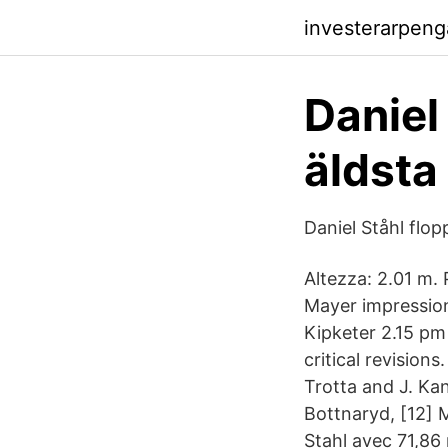
investerarpeng
Daniel
äldsta
Daniel Ståhl flo
Altezza: 2.01 m.
Mayer impression
Kipketer 2.15 pm
critical revision
Trotta and J. Kan
Bottnaryd, [12] 
Stahl avec 71,86