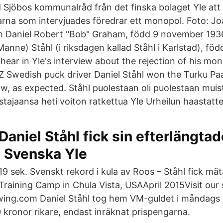
Sjöbos kommunalråd från det finska bolaget Yle att
arna som intervjuades föredrar ett monopol. Foto: Jo
 Daniel Robert "Bob" Graham, född 9 november 1936 
nne) Ståhl (i riksdagen kallad Ståhl i Karlstad), föd
 hear in Yle's interview about the rejection of his m
 Swedish puck driver Daniel Ståhl won the Turku P
, as expected. Ståhl puolestaan oli puolestaan muis
tajaansa heti voiton ratkettua Yle Urheilun haastatte
Daniel Ståhl fick sin efterlängtad
- Svenska Yle
19 sek. Svenskt rekord i kula av Roos – Ståhl fick mä
Training Camp in Chula Vista, USAApril 2015Visit our 
ing.com Daniel Ståhl tog hem VM-guldet i måndags 
kronor rikare, endast inräknat prispengarna.