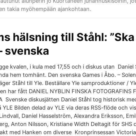
ttautunut alunperin jo Kuortaneen juhannuskisoihin, jot
een takia myöhempään ajankohtaan.
 hälsning till Ståhl: ”Ska
– svenska
gge kvalen, i kula med 17,55 och i diskus utan Daniel
nda hem tomhänt. Den svenska Games i Åbo. – Solen 
er Ståhl till Yle. Beställare Yle samproduktioner / 
ien har fått DANIEL NYBLIN FINSKA FOTOGRAFINS F
 Svenske diskusjätten Daniel Ståhl tog historisk meda
på YLE Bilden delad av YLE via deras RSS-flöde och vi
indvall, Daniel Hasselström, Alexandra Eriksson, Emil
rg, Anton Nilsson, Kristiane Width Deltagit för SHS d
akt med Hanken om diverse Kronprinsessan Victoria 