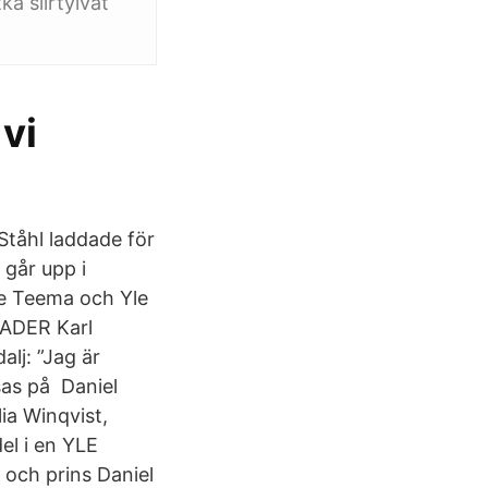
ka siirtyivät
 vi
 Ståhl laddade för
går upp i
Yle Teema och Yle
ADER Karl
lj: ”Jag är
sas på Daniel
ia Winqvist,
el i en YLE
och prins Daniel