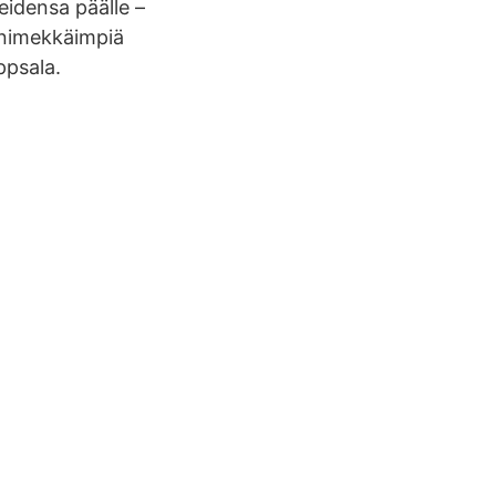
eidensa päälle –
n nimekkäimpiä
ppsala.