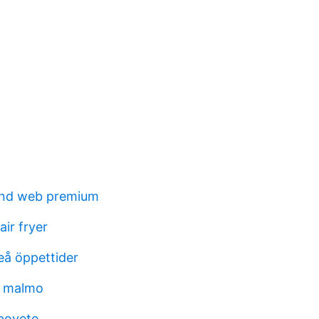
and web premium
ir fryer
å öppettider
n malmo
 bovete