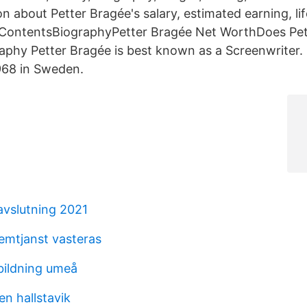
on about Petter Bragée's salary, estimated earning, lif
 ContentsBiographyPetter Bragée Net WorthDoes Pet
aphy Petter Bragée is best known as a Screenwriter
968 in Sweden.
avslutning 2021
mtjanst vasteras
tbildning umeå
n hallstavik