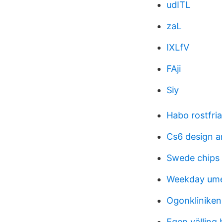
udITL
zaL
IXLfV
FAji
Siy
Habo rostfria
Cs6 design 
Swede chips a
Weekday ume
Ogonklinike
Egen välling