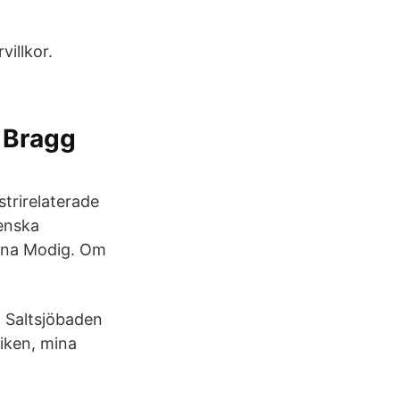
villkor.
t Bragg
strirelaterade
venska
Anna Modig. Om
 Saltsjöbaden
utiken, mina