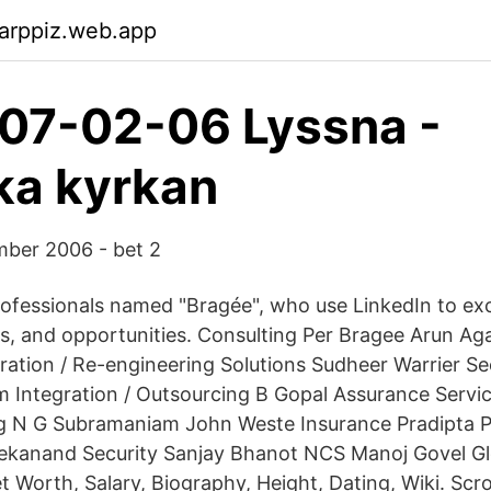
arppiz.web.app
07-02-06 Lyssna -
ka kyrkan
ber 2006 - bet 2
rofessionals named "Bragée", who use LinkedIn to e
as, and opportunities. Consulting Per Bragee Arun Ag
ion / Re-engineering Solutions Sudheer Warrier Sec
 Integration / Outsourcing B Gopal Assurance Servi
g N G Subramaniam John Weste Insurance Pradipta Pa
vekanand Security Sanjay Bhanot NCS Manoj Govel Gl
 Worth, Salary, Biography, Height, Dating, Wiki. Scro