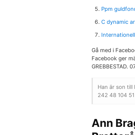
Ppm guldfon
C dynamic ar
Internationel
Gå med i Facebo
Facebook ger mä
GREBBESTAD. 070-
Han är son til
242 48 104 51
Ann Bra