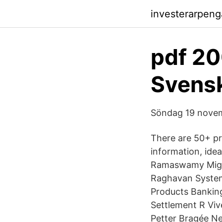
investerarpeng
pdf 20
Svens
Söndag 19 novem
There are 50+ p
information, ide
Ramaswamy Migrat
Raghavan System
Products Bankin
Settlement R Vi
Petter Bragée Net