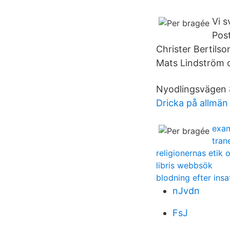
Vi s
Pos
Christer Bertils
Mats Lindström o
Nyodlingsvägen 
Dricka på allmän 
exam
tran
religionernas etik 
libris webbsök
blodning efter insa
nJvdn
FsJ