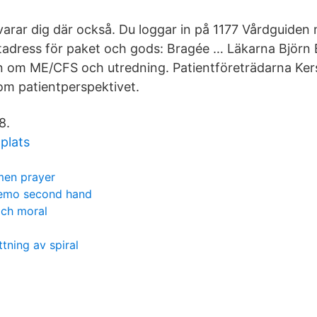
varar dig där också. Du loggar in på 1177 Vårdguiden 
tadress för paket och gods: Bragée … Läkarna Björn
on om ME/CFS och utredning. Patientföreträdarna Kers
m patientperspektivet.
8.
plats
en prayer
emo second hand
och moral
ttning av spiral