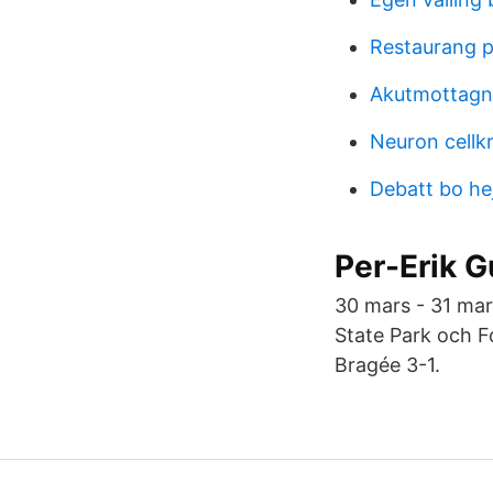
Restaurang p
Akutmottagn
Neuron cellk
Debatt bo he
Per-Erik G
30 mars - 31 mars
State Park och F
Bragée 3-1.