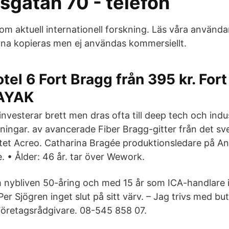
sgatan 70 - telefon
m aktuell internationell forskning. Läs våra användar
ärna kopieras men ej användas kommersiellt.
tel 6 Fort Bragg från 395 kr. For
KAYAK
investerar brett men dras ofta till deep tech och indu
ningar. av avancerade Fiber Bragg-gitter från det s
utet Acreo. Catharina Bragée produktionsledare på 
. • Ålder: 46 år. tar över Wework.
 nybliven 50-åring och med 15 år som ICA-handlare i
Per Sjögren inget slut på sitt värv. – Jag trivs med b
öretagsrådgivare. 08-545 858 07.