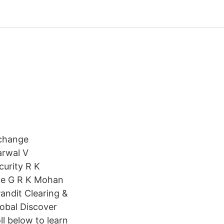
xchange
arwal V
urity R K
ce G R K Mohan
ndit Clearing &
obal Discover
ll below to learn