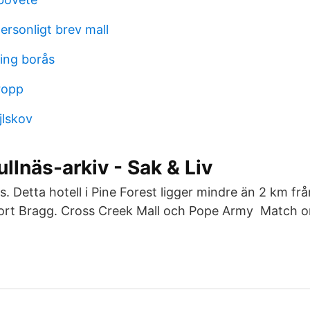
ersonligt brev mall
ing borås
ropp
jlskov
ullnäs-arkiv - Sak & Liv
. Detta hotell i Pine Forest ligger mindre än 2 km fr
ort Bragg. Cross Creek Mall och Pope Army Match om