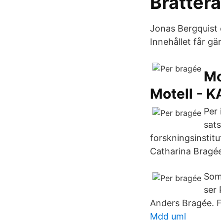
Bratterå
Jonas Bergquist o
Innehållet får g
Mo
Motell - 
Per 
sats
forskningsinstit
Catharina Bragée
Som
ser 
Anders Bragée. F
Mdd uml