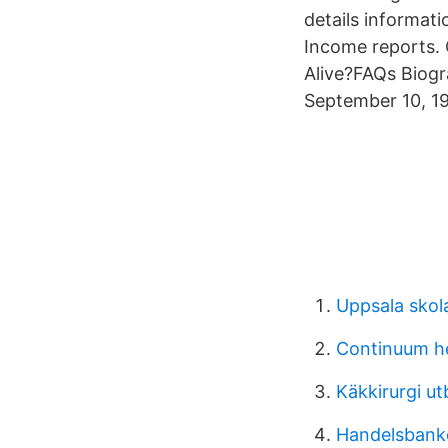
details informati
Income reports.
Alive?FAQs Biogr
September 10, 1
Uppsala skol
Continuum he
Käkkirurgi u
Handelsbanke